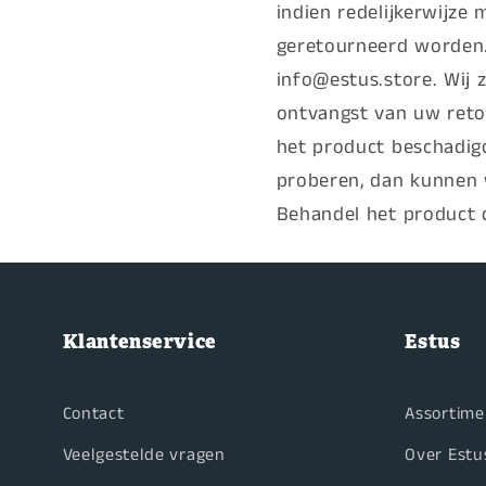
indien redelijkerwijze
geretourneerd worden.
info@estus.store.
Wij 
ontvangst van uw reto
het product beschadigd
proberen, dan kunnen 
Behandel het product d
Klantenservice
Estus
Contact
Assortime
Veelgestelde vragen
Over Estu