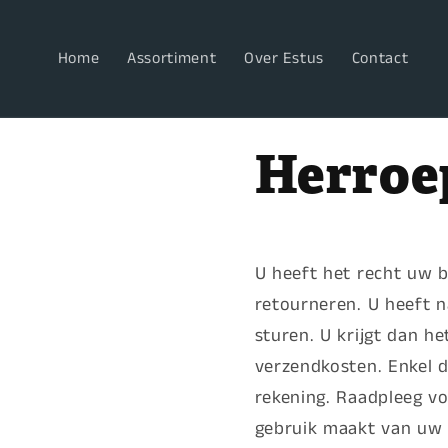
Meteen
naar de
content
Home
Assortiment
Over Estus
Contact
Herroe
U heeft het recht uw b
retourneren. U heeft 
sturen.
U krijgt dan he
verzendkosten.
Enkel d
rekening. Raadpleeg vo
gebruik maakt van uw 