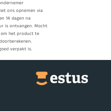
e ondernemer
 met ons opnemen via
nen 14 dagen na
ur is ontvangen.
Mocht
s om het product te
 doorberekenen.
oed verpakt is.