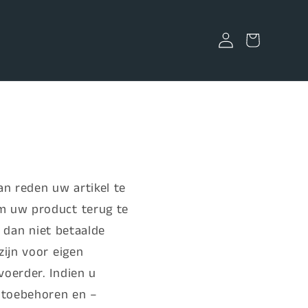
Inloggen
Winkelwagen
an reden uw artikel te
m uw product terug te
l dan niet betaalde
ijn voor eigen
oerder. Indien u
e toebehoren en –