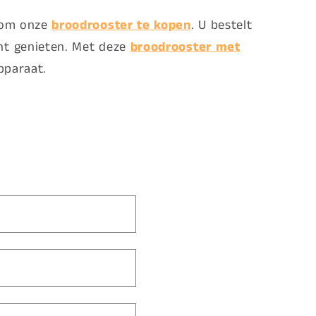
t om onze
broodrooster te kopen
. U bestelt
unt genieten. Met deze
broodrooster met
pparaat.