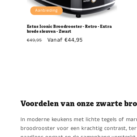
Aanbieding
Estus Iconic Broodrooster - Retro - Extra
brede sleuven - Zwart
Normale
Aanbiedingsprijs
Vanaf €44,95
€49,95
prijs
Voordelen van onze zwarte br
In moderne keukens met lichte tegels of ma
broodrooster voor een krachtig contrast, terw