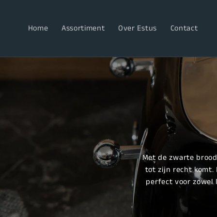
Meteen
naar de
content
Home
Assortiment
Over Estus
Contact
Met de zwarte broodro
tot zijn recht komt
perfect voor zowel l