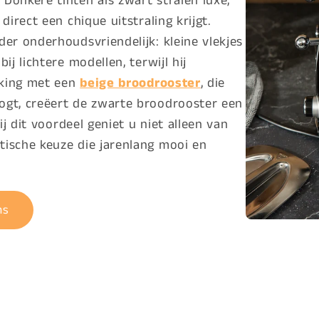
Donkere tinten als zwart stralen luxe,
irect een chique uitstraling krijgt.
er onderhoudsvriendelijk: kleine vlekjes
j lichtere modellen, terwijl hij
jking met een
beige broodrooster
, die
ogt, creëert de zwarte broodrooster een
ij dit voordeel geniet u niet alleen van
ische keuze die jarenlang mooi en
ns