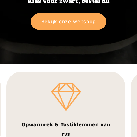
Kies voor zwart, bestel nu
Bekijk onze webshop
Opwarmrek & Tostiklemmen van
rvs