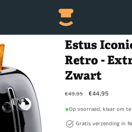
Estus Iconi
Retro - Ext
Zwart
Normale
Aanbiedingspri
€44,95
€49,95
prijs
Op voorraad, klaar om t
Gratis verzending in N