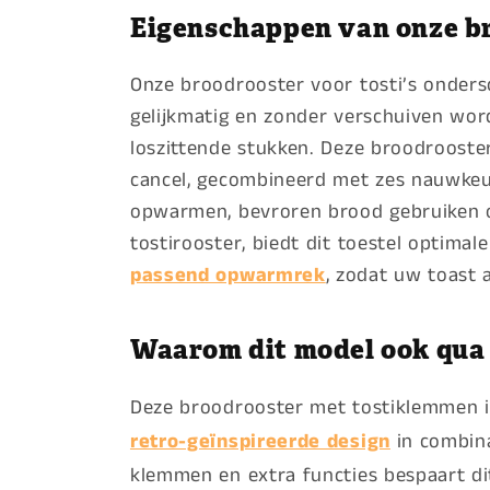
Eigenschappen van onze b
Onze broodrooster voor tosti’s ondersc
gelijkmatig en zonder verschuiven word
loszittende stukken. Deze broodrooste
cancel, gecombineerd met zes nauwkeur
opwarmen, bevroren brood gebruiken o
tostirooster, biedt dit toestel optima
passend opwarmrek
, zodat uw toast a
Waarom dit model ook qua u
Deze broodrooster met tostiklemmen is 
retro-geïnspireerde design
in combina
klemmen en extra functies bespaart di