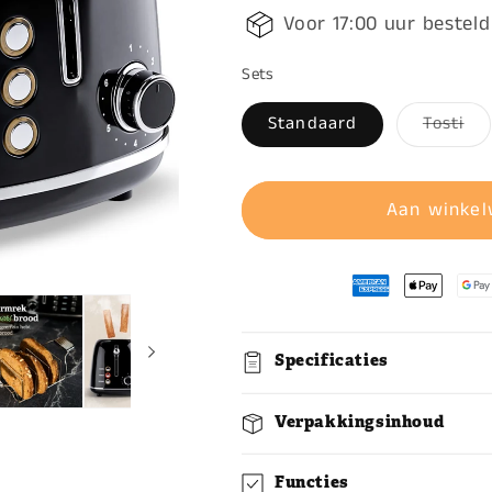
Voor 17:00 uur besteld
Sets
Standaard
Tosti
Varia
uitve
of
niet
Aan winke
besch
Specificaties
Verpakkingsinhoud
Functies