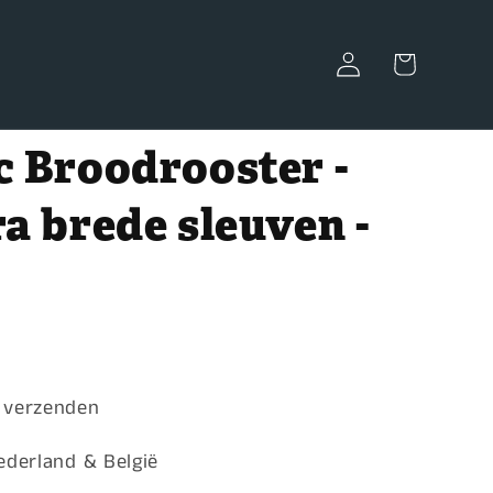
Inloggen
Winkelwagen
c Broodrooster -
ra brede sleuven -
js
e verzenden
ederland & België