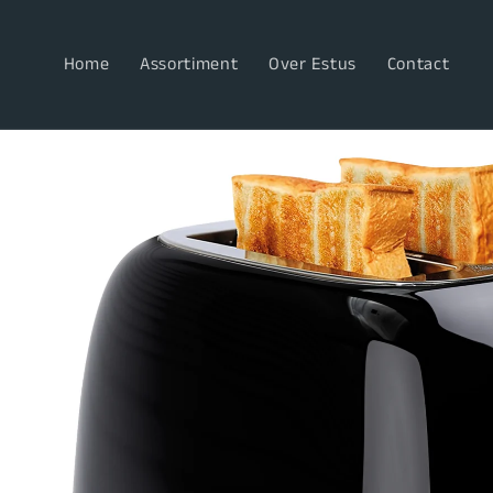
Meteen
naar de
content
Home
Assortiment
Over Estus
Contact
Ga direct naar
productinformatie