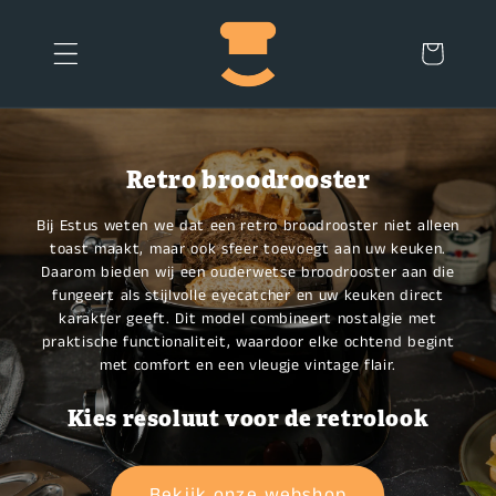
Meteen
naar de
content
Winkelwagen
Retro broodrooster
Bij Estus weten we dat een retro broodrooster niet alleen
toast maakt, maar ook sfeer toevoegt aan uw keuken.
Daarom bieden wij een ouderwetse broodrooster aan die
fungeert als stijlvolle eyecatcher en uw keuken direct
karakter geeft. Dit model combineert nostalgie met
praktische functionaliteit, waardoor elke ochtend begint
met comfort en een vleugje vintage flair.
Kies resoluut voor de retrolook
Bekijk onze webshop