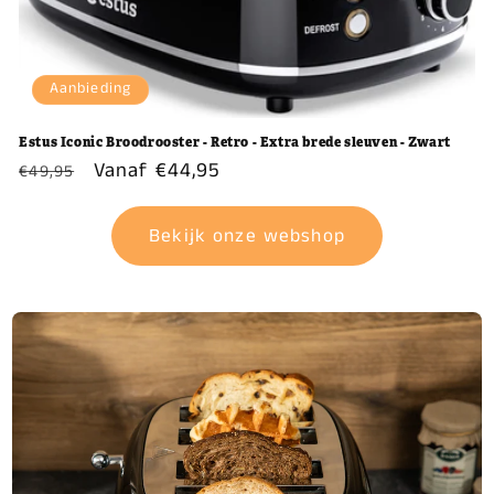
Aanbieding
Estus Iconic Broodrooster - Retro - Extra brede sleuven - Zwart
Normale
Aanbiedingsprijs
Vanaf €44,95
€49,95
prijs
Bekijk onze webshop